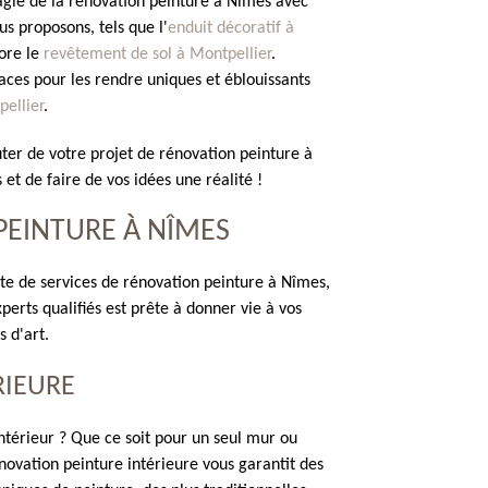
magie de la rénovation peinture à Nîmes avec
us proposons, tels que l'
enduit décoratif à
ore le
revêtement de sol à Montpellier
.
es pour les rendre uniques et éblouissants
pellier
.
uter de votre projet de rénovation peinture à
t de faire de vos idées une réalité !
PEINTURE À NÎMES
e de services de rénovation peinture à Nîmes,
perts qualifiés est prête à donner vie à vos
 d'art.
RIEURE
térieur ? Que ce soit pour un seul mur ou
novation peinture intérieure vous garantit des